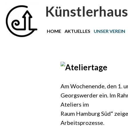
Künstlerhaus
Zum
Inhalt
HOME
AKTUELLES
UNSER VEREIN
springen
Am Wochenende, den 1. und
Georgswerder ein. Im Rah
Ateliers im
Raum Hamburg Süd“ zeigen
Arbeitsprozesse.