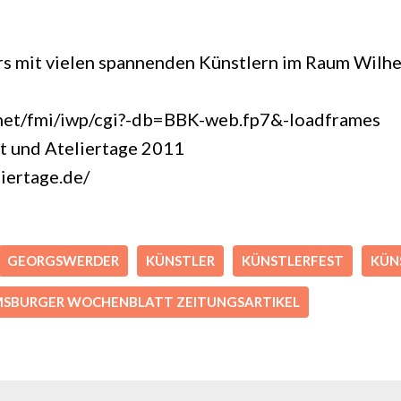
ers mit vielen spannenden Künstlern im Raum Wil
net/fmi/iwp/cgi?-db=BBK-web.fp7&-loadframes
st und Ateliertage 2011
iertage.de/
GEORGSWERDER
KÜNSTLER
KÜNSTLERFEST
KÜN
MSBURGER WOCHENBLATT ZEITUNGSARTIKEL