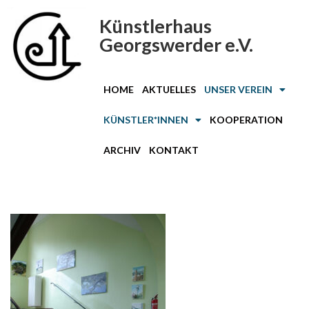
Künstlerhaus
Zum
Georgswerder e.V.
Inhalt
springen
HOME
AKTUELLES
UNSER VEREIN
KÜNSTLER*INNEN
KOOPERATION
ARCHIV
KONTAKT